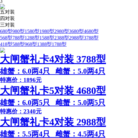
3
五对装
四对装
三对装
680型
980型
1580型
1980型
2980型
3680型
4680型
568型
788型
1288型
1588型
2388型
2988型
3788型
418型
588型
968型
1388型
1788型
大闸蟹礼卡4对装 3788型
雄蟹：6.0两4只 雌蟹：5.0两4只
特惠价：1896元
大闸蟹礼卡5对装 4680型
雄蟹：6.0两5只 雌蟹：5.0两5只
特惠价：2340元
大闸蟹礼卡4对装 2988型
雄蟹：5.5两4只 雌蟹：4.5两4只