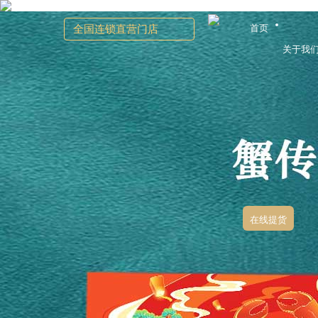
首页
全国连锁直营门店
关于我
在线提货