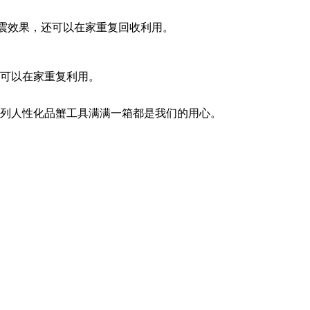
防震效果，还可以在家重复回收利用。
可以在家重复利用。
列人性化品蟹工具满满一箱都是我们的用心。