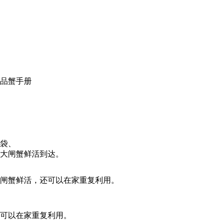
品蟹手册
袋、
大闸蟹鲜活到达。
闸蟹鲜活，还可以在家重复利用。
可以在家重复利用。