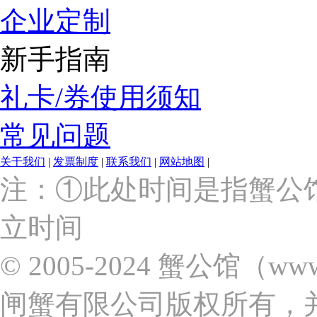
企业定制
新手指南
礼卡/券使用须知
常见问题
关于我们
|
发票制度
|
联系我们
|
网站地图
|
上
注：①此处时间是指蟹公
海
市
立时间
浦
东
新
© 2005-2024 蟹公馆（w
区
张
闸蟹有限公司版权所有，
杨
路