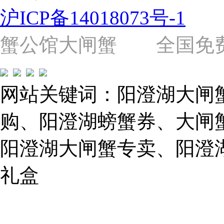
2058
沪ICP备14018073号-1
号
（靠
近
蟹公馆大闸蟹 全国免费热线: 
苗
圃
路）
Tel:
021-
网站关键词：阳澄湖大闸
62243579
E-
mail:
购、阳澄湖螃蟹券、大闸
859749344@qq.com
阳澄湖大闸蟹专卖、阳澄
1019225591
礼盒