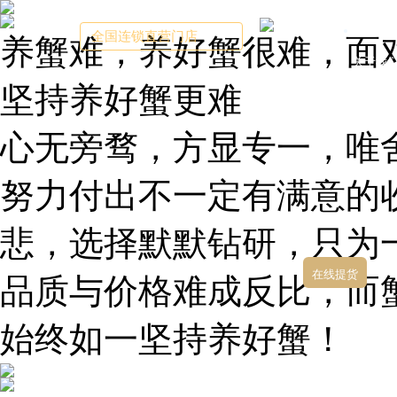
首页
全国连锁直营门店
养蟹难，养好蟹很难，面
关于我
坚持养好蟹更难
心无旁骛，方显专一，唯
努力付出不一定有满意的
悲，选择默默钻研，只为
在线提货
品质与价格难成反比，而
始终如一坚持养好蟹！