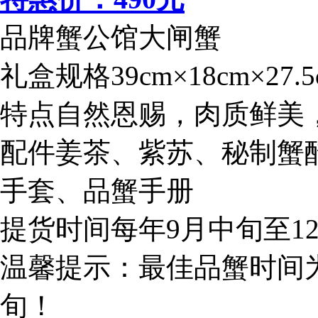
品牌
蟹公馆大闸蟹
礼盒规格
39cm×18cm×27.
特点
自然恩赐，肉质鲜美
配件
姜茶、紫苏、秘制蟹
手套、品蟹手册
提货时间
每年9月中旬至12
温馨提示：
最佳品蟹时间为
旬！