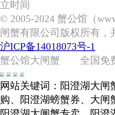
立时间
浦
东
新
© 2005-2024 蟹公馆（w
区
张
闸蟹有限公司版权所有，
杨
路
2058
沪ICP备14018073号-1
号
（靠
近
蟹公馆大闸蟹 全国免费热线: 
苗
圃
路）
Tel:
021-
网站关键词：阳澄湖大闸
62243579
E-
mail:
购、阳澄湖螃蟹券、大闸
859749344@qq.com
阳澄湖大闸蟹专卖、阳澄
1019225591