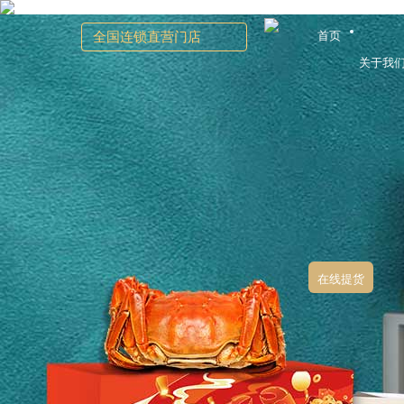
首页
全国连锁直营门店
关于我
在线提货