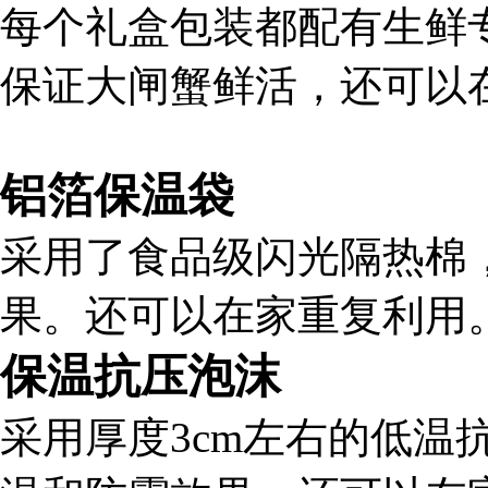
每个礼盒包装都配有生鲜
保证大闸蟹鲜活，还可以
铝箔保温袋
采用了食品级闪光隔热棉
果。还可以在家重复利用
保温抗压泡沫
采用厚度3cm左右的低温