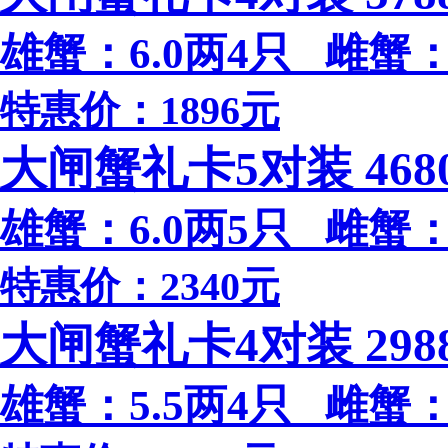
雄蟹：6.0两4只 雌蟹：
特惠价：1896元
大闸蟹礼卡5对装 468
雄蟹：6.0两5只 雌蟹：
特惠价：2340元
大闸蟹礼卡4对装 298
雄蟹：5.5两4只 雌蟹：