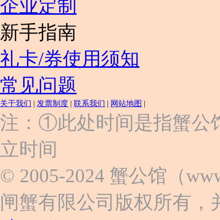
企业定制
新手指南
礼卡/券使用须知
常见问题
关于我们
|
发票制度
|
联系我们
|
网站地图
|
上
注：①此处时间是指蟹公
海
市
立时间
浦
东
新
© 2005-2024 蟹公馆（w
区
张
闸蟹有限公司版权所有，
杨
路
2058