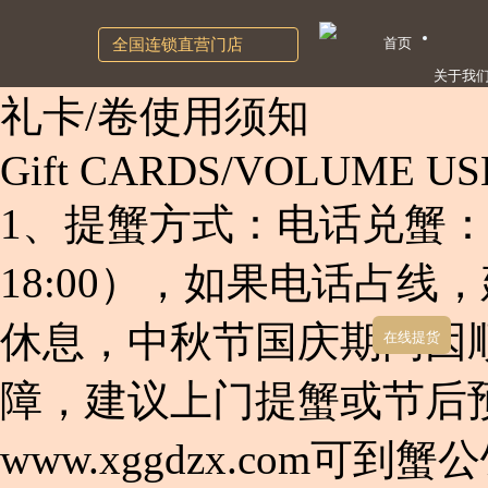
首页
全国连锁直营门店
关于我
礼卡/卷使用须知
Gift CARDS/VOLUME US
1、提蟹方式：电话兑蟹：400
18:00），如果电话占
休息，
中秋节国庆期间因
在线提货
障，建议上门提蟹或节后
www.xggdzx.com可