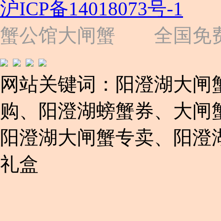
沪ICP备14018073号-1
号
（靠
近
蟹公馆大闸蟹 全国免费热线: 
苗
圃
路）
Tel:
021-
网站关键词：阳澄湖大闸
62243579
E-
mail:
购、阳澄湖螃蟹券、大闸
859749344@qq.com
阳澄湖大闸蟹专卖、阳澄
1019225591
礼盒